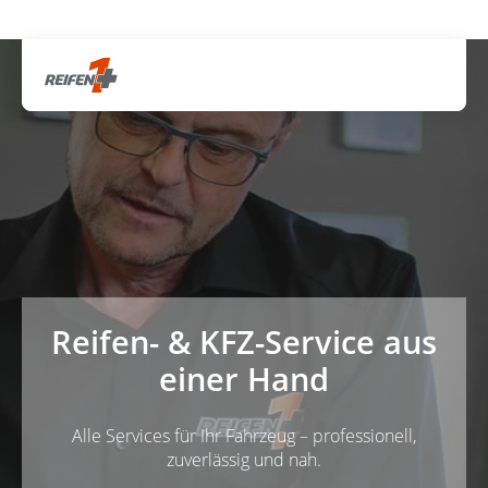
Gratis Versand ab dem 2. Reifen direkt zum Partner
Artik
Reifen- & KFZ-Service aus
einer Hand
Alle Services für Ihr Fahrzeug – professionell,
zuverlässig und nah.