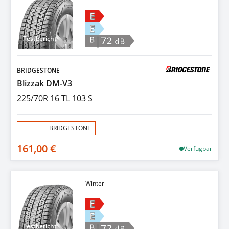
E
E
|72
Testbericht
B
dB
BRIDGESTONE
Blizzak DM-V3
225/70R 16 TL 103 S
Aktion:
BRIDGESTONE
161,00 €
Verfügbar
Winter
E
E
|72
Testbericht
B