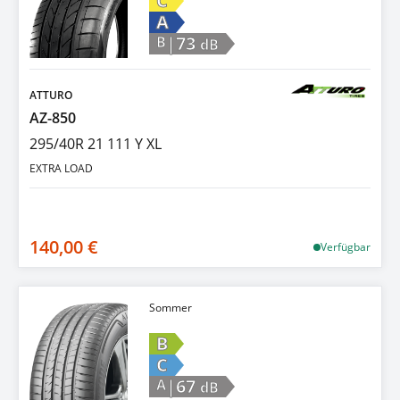
C
A
|73
B
dB
ATTURO
AZ-850
295/40R 21 111 Y XL
EXTRA LOAD
140,00 €
Verfügbar
Sommer
B
C
|67
A
dB