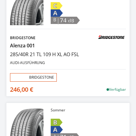
C
A
|74
B
dB
BRIDGESTONE
Alenza 001
285/40R 21 TL 109 H XL AO FSL
AUDI-AUSFÜHRUNG
Aktion:
BRIDGESTONE
246,00 €
Verfügbar
Sommer
B
A