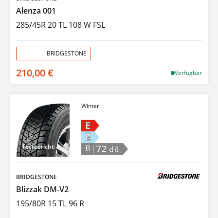
Alenza 001
285/45R 20 TL 108 W FSL
Aktion:
BRIDGESTONE
210,00 €
Verfügbar
Winter
E
E
|72
Testbericht
B
dB
BRIDGESTONE
Blizzak DM-V2
195/80R 15 TL 96 R