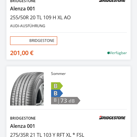
BRIDGESTONE
Alenza 001
255/50R 20 TL 109 H XL AO
AUDI-AUSFÜHRUNG
Aktion:
BRIDGESTONE
201,00 €
Verfügbar
Sommer
B
B
|73
B
dB
BRIDGESTONE
Alenza 001
275/35R 21 TL 103 Y RFT XL * FSL