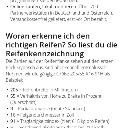
programmiert sie bei Bedarf neu.
Online kaufen, lokal montieren:
Über 700
Partnerwerkstätten in Deutschland und Österreich.
Versandkostenfrei geliefert, erst vor Ort bezahlt.
Woran erkenne ich den
richtigen Reifen? So liest du die
Reifenkennzeichnung
Die Zahlen auf der Reifenflanke sehen auf den ersten
Blick kryptisch aus, sind aber schnell entschlüsselt.
Nehmen wir die gängige Größe 205/55 R16 91H als
Beispiel:
205
= Reifenbreite in Millimetern
55
= Verhältnis von Höhe zu Breite in Prozent
(Querschnitt)
R
= Radialbauweise (heute Standard)
16
= Felgendurchmesser in Zoll
91
= Tragfähigkeitsindex (hier: 615 kg pro Reifen)
H
= Geschwindigkeitsindex (hier: bis 210 km/h