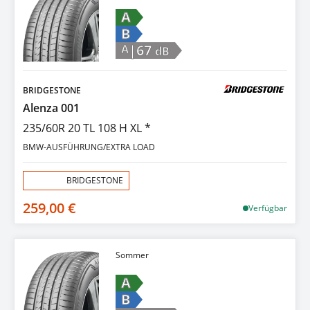
A
B
|67
A
dB
BRIDGESTONE
Alenza 001
235/60R 20 TL 108 H XL *
BMW-AUSFÜHRUNG/EXTRA LOAD
Aktion:
BRIDGESTONE
259,00 €
Verfügbar
Sommer
A
B