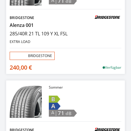
|71
A
dB
BRIDGESTONE
Alenza 001
285/40R 21 TL 109 Y XL FSL
EXTRA LOAD
Aktion:
BRIDGESTONE
240,00 €
Verfügbar
Sommer
B
A
|71
A
dB
BRIDGESTONE