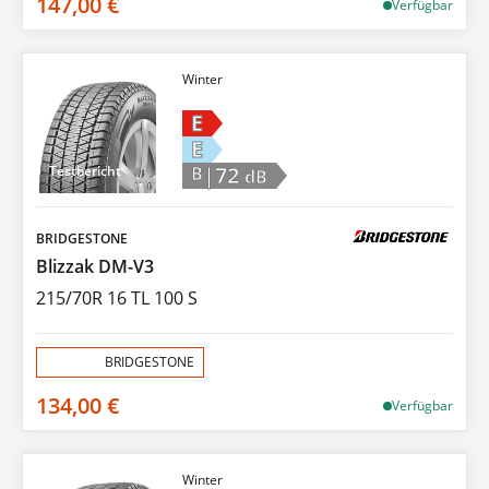
147,00 €
Verfügbar
Winter
E
E
|72
Testbericht
B
dB
BRIDGESTONE
Blizzak DM-V3
215/70R 16 TL 100 S
Aktion:
BRIDGESTONE
134,00 €
Verfügbar
Winter