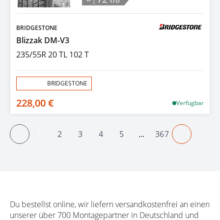
dB
BRIDGESTONE
Blizzak DM-V3
235/55R 20 TL 102 T
Aktion:
BRIDGESTONE
228,00 €
Verfügbar
1
2
3
4
5
...
367
Vorheriger
Seite
Seite
Seite
Seite
Seite
Seite
Näherige
Du bestellst online, wir liefern versandkostenfrei an einen
unserer über 700 Montagepartner in Deutschland und