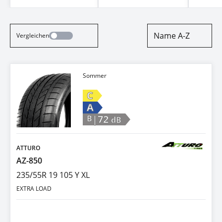
Name A-Z
Vergleichen
Sommer
C
A
|72
B
dB
ATTURO
AZ-850
235/55R 19 105 Y XL
EXTRA LOAD