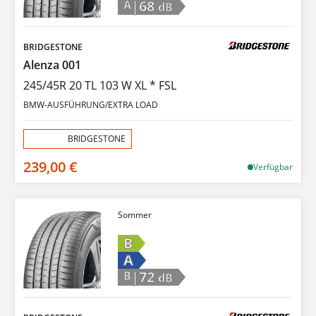
|68
A
dB
BRIDGESTONE
Alenza 001
245/45R 20 TL 103 W XL * FSL
BMW-AUSFÜHRUNG/EXTRA LOAD
Aktion:
BRIDGESTONE
239,00 €
Verfügbar
Sommer
B
A
|72
B
dB