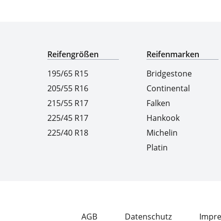
Experten für Reifen seit über 50 Jahren
Reifengrößen
Reifenmarken
195/65 R15
Bridgestone
205/55 R16
Continental
215/55 R17
Falken
225/45 R17
Hankook
225/40 R18
Michelin
Platin
AGB
Datenschutz
Impr