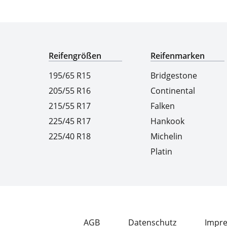
Experten für Reifen seit über 50 Jahren
Reifengrößen
Reifenmarken
195/65 R15
Bridgestone
205/55 R16
Continental
215/55 R17
Falken
225/45 R17
Hankook
225/40 R18
Michelin
Platin
AGB
Datenschutz
Impr