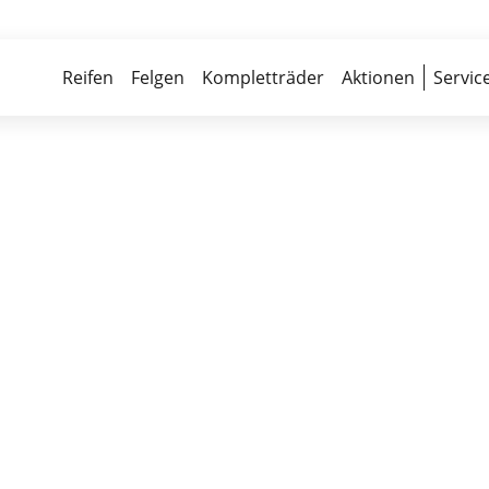
Über 700 Partnerwerkstätten
Reife
Reifen
Felgen
Kompletträder
Aktionen
Servic